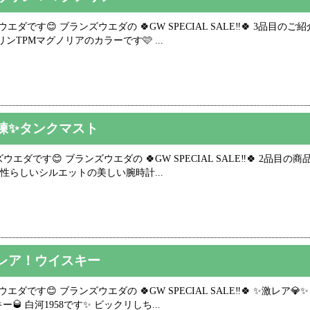
ダです😊 ブランズウエダの 🍀GW SPECIAL SALE‼️🍀 3品目のご
ヴリンTPMマグノリアのカラーです🩷 ...
練✨タンクマスト
ダです😊 ブランズウエダの 🍀GW SPECIAL SALE‼️🍀 2品目の商品は 
女性らしいシルエットの美しい腕時計...
レア！ウイスキー
ダです😊 ブランズウエダの 🍀GW SPECIAL SALE‼️🍀 ✨激レア
 白河1958です✨ ビックリしち...