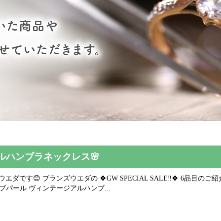
ルハンブラネックレス🌸
です😊 ブランズウエダの 🍀GW SPECIAL SALE‼️🍀 6品目のご紹介
ザーオブパール ヴィンテージアルハンブ...