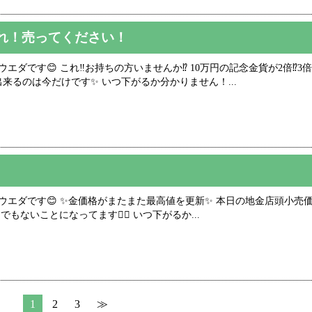
れ！売ってください！
ダです😊 これ‼️お持ちの方いませんか⁉️ 10万円の記念金貨が2倍⁉️3倍
来るのは今だけです✨ いつ下がるか分かりません！...
エダです😊 ✨金価格がまたまた最高値を更新✨ 本日の地金店頭小売価格 
にとんでもないことになってます😵‍💫 いつ下がるか...
1
2
3
≫