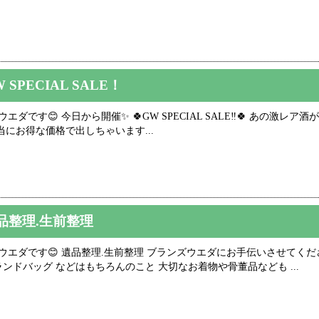
 SPECIAL SALE！
です😊 今日から開催✨ 🍀GW SPECIAL SALE‼️🍀 あの激レア酒が⁉️⁉
🌟本当にお得な価格で出しちゃいます...
品整理.生前整理
ウエダです😊 遺品整理.生前整理 ブランズウエダにお手伝いさせてくださ
ンドバッグ などはもちろんのこと 大切なお着物や骨董品なども ...